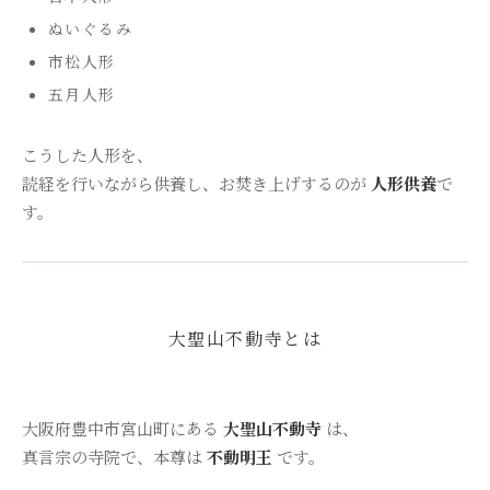
ぬいぐるみ
市松人形
五月人形
こうした人形を、
読経を行いながら供養し、お焚き上げするのが
人形供養
で
す。
大聖山不動寺とは
大阪府豊中市宮山町にある
大聖山不動寺
は、
真言宗の寺院で、本尊は
不動明王
です。