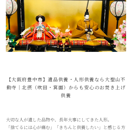
樹木葬
永代供養・納骨
ブログ
アクセス
お問い合わせ
【大阪府豊中市】遺品供養・人形供養なら大聖山不
動寺｜北摂（吹田・箕面）からも安心のお焚き上げ
供養
大切な人が遺した品物や、長年大事にしてきた人形。
「捨てるには心が痛む」「きちんと供養したい」と感じる方