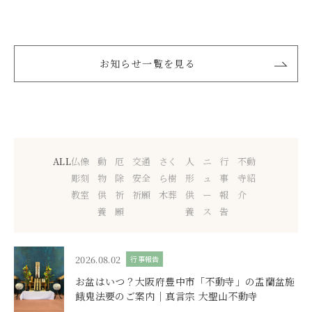
お知らせ一覧を見る
ALL
仏像
動
厄
交通
さく
人
ニ
行
不動
彫刻
物
除
安全
ら樹
形
ュ
事
寺紹
教室
供
祈
祈願
木葬
供
ー
報
介
養
願
養
ス
告
2026.08.02
行事報告
お盆はいつ？大阪府豊中市「不動寺」の盂蘭盆施
餓鬼法要のご案内｜真言宗 大聖山不動寺