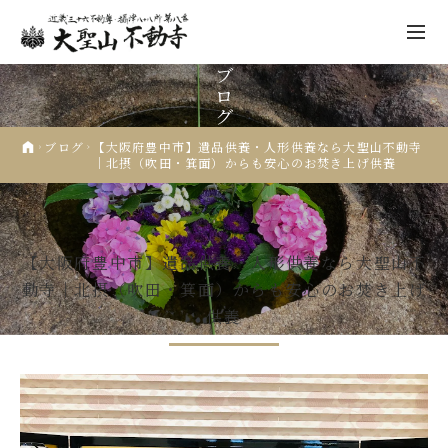
ブ
ロ
グ
ブログ
【大阪府豊中市】遺品供養・人形供養なら大聖山不動寺
｜北摂（吹田・箕面）からも安心のお焚き上げ供養
不動寺について
2026.03.08
人形供養
祈願
先祖供養
【大阪府豊中市】遺品供養・人形供養なら大聖山不
動寺｜北摂（吹田・箕面）からも安心のお焚き上げ
年中行事
供養
仏像彫刻
人形供養
納経・ご朱印