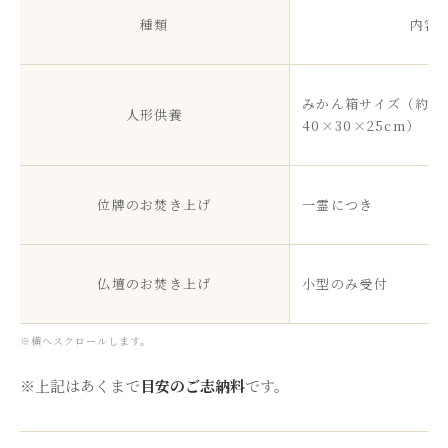
種類
内容
みかん箱サイズ（約
人形供養
40×30×25cm）
位牌のお焚き上げ
一霊につき
仏壇のお焚き上げ
小型のみ受付
※横へスクロールします。
※上記はあくまで
目安のご志納料
です。