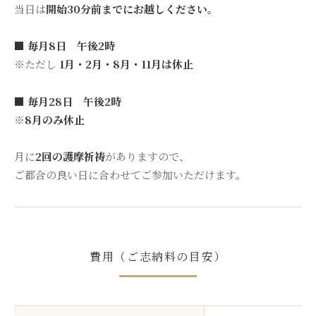
当日は
開始30分前までにお越しください。
■ 毎月8日 午後2時
※ただし
1月・2月・8月・11月は休止
■ 毎月28日 午後2時
※
8月のみ休止
月に
2回の護摩祈祷
がありますので、
ご都合の良い日に合わせてご参加いただけます。
費用（ご志納料の目安）