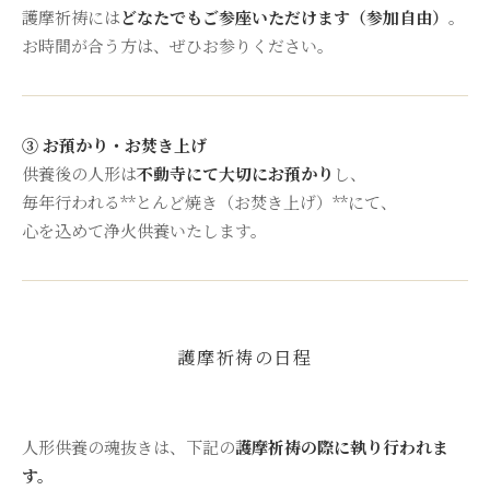
護摩祈祷には
どなたでもご参座いただけます（参加自由）
。
お時間が合う方は、ぜひお参りください。
③ お預かり・お焚き上げ
供養後の人形は
不動寺にて大切にお預かり
し、
毎年行われる**とんど焼き（お焚き上げ）**にて、
心を込めて浄火供養いたします。
護摩祈祷の日程
人形供養の魂抜きは、下記の
護摩祈祷の際に執り行われま
す。