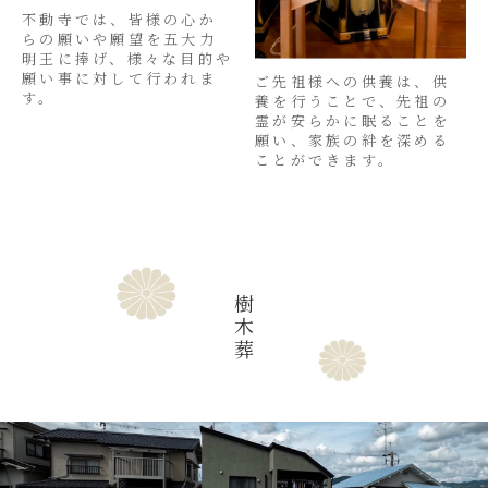
不動寺では、皆様の心か
らの願いや願望を五大力
明王に捧げ、様々な目的や
願い事に対して行われま
ご先祖様への供養は、供
す。
養を行うことで、先祖の
霊が安らかに眠ることを
願い、家族の絆を深める
ことができます。
樹
木
葬