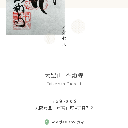
ア
ク
セ
ス
大聖山 不動寺
Taiseizan Fudouji
〒560-0056
大阪府豊中市宮山町4丁目7-2
GoogleMapで表示