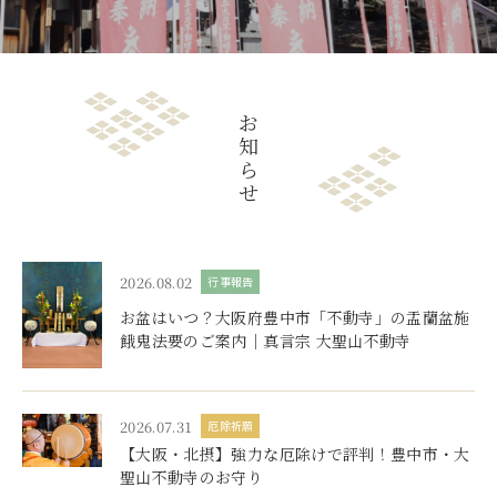
樹木葬
永代供養・納骨
ブログ
お
アクセス
知
ら
お問い合わせ
せ
2026.08.02
行事報告
お盆はいつ？大阪府豊中市「不動寺」の盂蘭盆施
餓鬼法要のご案内｜真言宗 大聖山不動寺
2026.07.31
厄除祈願
【大阪・北摂】強力な厄除けで評判！豊中市・大
聖山不動寺のお守り