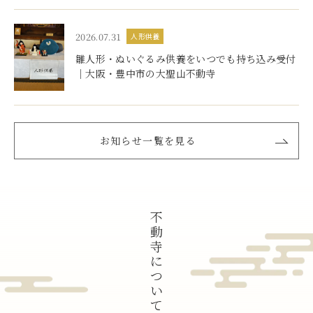
2026.07.31
人形供養
雛人形・ぬいぐるみ供養をいつでも持ち込み受付
｜大阪・豊中市の大聖山不動寺
お知らせ一覧を見る
不
動
寺
に
つ
い
て