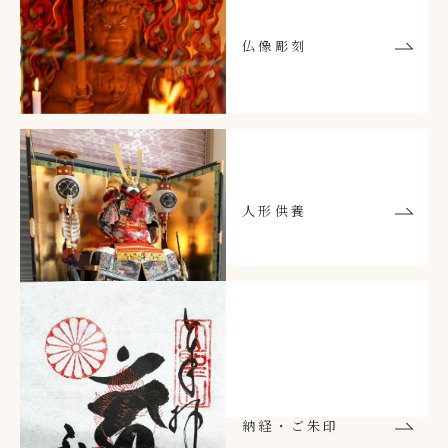
仏像彫刻
人形供養
納経・ご朱印