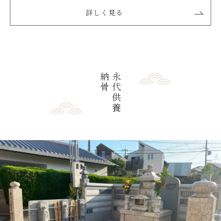
詳しく見る
納
永
骨
代
供
養