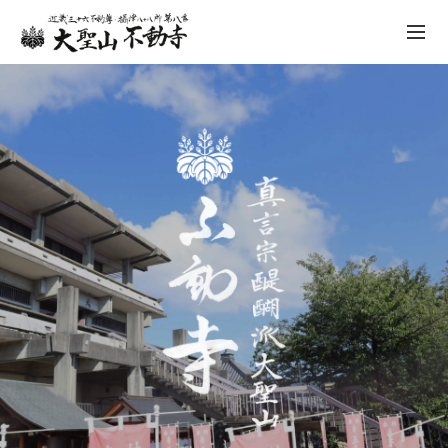
不動寺について
祈願
先祖供養
年中行事
仏像彫刻
人形供養
納経・ご朱印