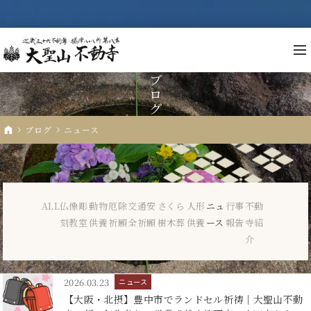
ブ
ロ
グ
不
ブログ
ニュース
祈
先
ALL
仏像彫
動物
厄除
交通安
さくら
人形
ニュ
行事
不動
年
刻教室
供養
祈願
全祈願
樹木葬
供養
ース
報告
寺紹
仏
介
人
2026.03.23
ニュース
納
【大阪・北摂】豊中市でランドセル祈祷｜大聖山不動