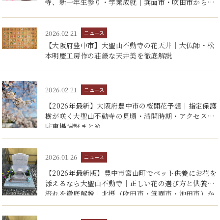
寺、新一年生参り・学業成就｜箕面市・吹田市からア
樹
クセス便利
永
2026.02.21
ニュース
ブ
【大阪府豊中市】大聖山不動寺の花天井｜大仏師・松
本明慶工房作の荘厳な天井美を徹底解説
ア
お
2026.02.21
ニュース
【2026年最新】大阪府豊中市の桜開花予想｜指定保護
樹が咲く大聖山不動寺の見頃・満開時期・アクセス・
駐車場情報まとめ
2026.01.26
ニュース
【2026年最新版】豊中市宮山町でペット供養にお花を
添えるなら大聖山不動寺｜正しい花の選び方と供養の
流れを徹底解説｜北摂（吹田市・箕面市・池田市）か
らも安心のお寺ガイド