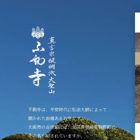
不動寺は、平安時代に弘法大師によって
開かれた由緒あるお寺です。
大阪市の古地図には、北区曽根崎兎我野町に
その名が記されていますが、