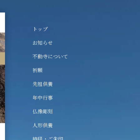
トップ
お知らせ
不動寺について
動寺について
願
祈願
祖供養
先祖供養
中行事
年中行事
像彫刻
仏像彫刻
形供養
人形供養
経・ご朱印
納経・ご朱印