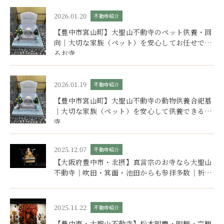
2026.01.20
不動寺紹介
【豊中市宮山町】大聖山不動寺のペット供養・回
向｜大切な家族（ペット）を安心してお任せでき
るお寺
2026.01.19
不動寺紹介
【豊中市宮山町】大聖山不動寺の動物供養合祀墓
｜大切な家族（ペット）を安心して供養できるお
寺
2025.12.07
不動寺紹介
【大阪府豊中市・北摂】真言宗のお寺なら大聖山
不動寺｜吹田・箕面・池田からも参拝多数｜祈
願・供養・歴史ガイド
2025.11.22
不動寺紹介
【豊中市・大聖山不動寺】松本明慶・明観・宗観