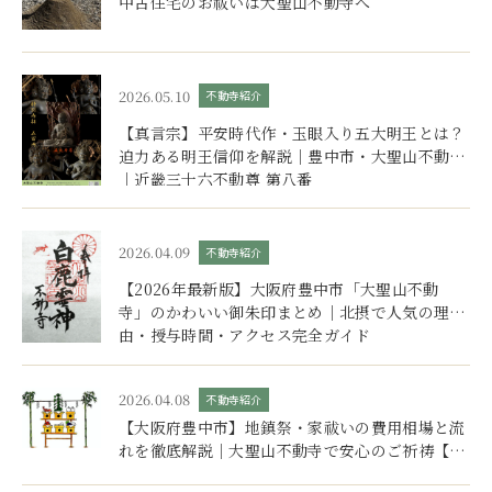
中古住宅のお祓いは大聖山不動寺へ
樹木葬
永代供養・納骨
ブログ
2026.05.10
不動寺紹介
【真言宗】平安時代作・玉眼入り五大明王とは？
アクセス
迫力ある明王信仰を解説｜豊中市・大聖山不動寺
｜近畿三十六不動尊 第八番
お問い合わせ
2026.04.09
不動寺紹介
【2026年最新版】大阪府豊中市「大聖山不動
寺」のかわいい御朱印まとめ｜北摂で人気の理
由・授与時間・アクセス完全ガイド
2026.04.08
不動寺紹介
【大阪府豊中市】地鎮祭・家祓いの費用相場と流
れを徹底解説｜大聖山不動寺で安心のご祈祷【北
摂（吹田市・箕面市・池田市）対応】