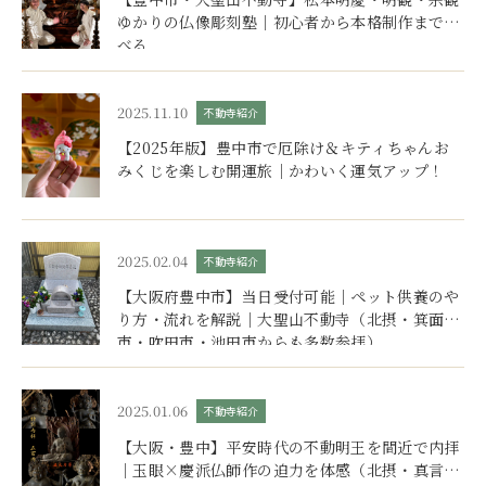
ゆかりの仏像彫刻塾｜初心者から本格制作まで学
べる
2025.11.10
不動寺紹介
【2025年版】豊中市で厄除け＆キティちゃんお
みくじを楽しむ開運旅｜かわいく運気アップ！
2025.02.04
不動寺紹介
【大阪府豊中市】当日受付可能｜ペット供養のや
り方・流れを解説｜大聖山不動寺（北摂・箕面
市・吹田市・池田市からも多数参拝）
2025.01.06
不動寺紹介
【大阪・豊中】平安時代の不動明王を間近で内拝
｜玉眼×慶派仏師作の迫力を体感（北摂・真言宗