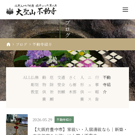
ブ
ロ
グ
ブログ
不動寺紹介
不動寺について
祈願
ALL
仏像
動
厄
交通
さく
人
ニ
行
不動
先祖供養
彫刻
物
除
安全
ら樹
形
ュ
事
寺紹
年中行事
教室
供
祈
祈願
木葬
供
ー
報
介
養
願
養
ス
告
仏像彫刻
人形供養
2026.05.29
不動寺紹介
納経・ご朱印
【大阪府豊中市】家祓い・入居清祓なら｜新築・