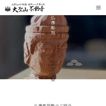
仏
像
彫
刻
仏像彫刻
不動寺について
祈願
仏
先祖供養
像
彫
年中行事
刻
塾
仏像彫刻
人形供養
納経・ご朱印
仏像彫刻塾のご紹介