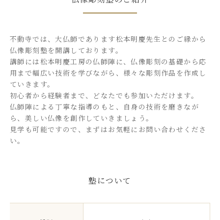
樹木葬
永代供養・納骨
不動寺では、大仏師であります松本明慶先生とのご縁から
ブログ
仏像彫刻塾を開講しております。
アクセス
講師には松本明慶工房の仏師陣に、仏像彫刻の基礎から応
用まで幅広い技術を学びながら、様々な彫刻作品を作成し
お問い合わせ
ていきます。
初心者から経験者まで、どなたでも参加いただけます。
仏師陣による丁寧な指導のもと、自身の技術を磨きなが
ら、美しい仏像を創作していきましょう。
見学も可能ですので、まずはお気軽にお問い合わせくださ
い。
塾について