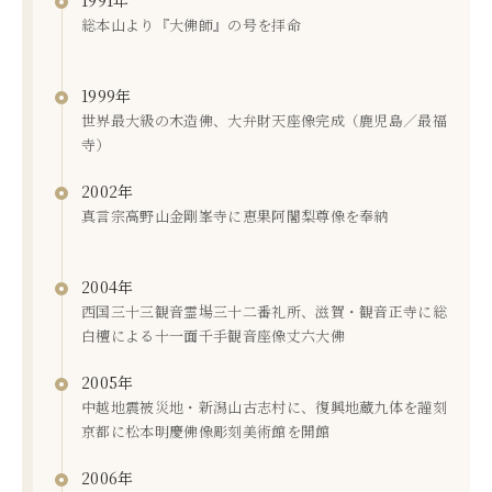
1991年
総本山より『大佛師』の号を拝命
1999年
世界最大級の木造佛、大弁財天座像完成（鹿児島／最福
寺）
2002年
真言宗高野山金剛峯寺に恵果阿闍梨尊像を奉納
2004年
西国三十三観音霊場三十二番礼所、滋賀・観音正寺に総
白檀による十一面千手観音座像丈六大佛
2005年
中越地震被災地・新潟山古志村に、復興地蔵九体を謹刻
京都に松本明慶佛像彫刻美術館を開館
2006年