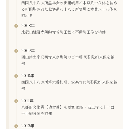
四国八十八ヵ所霊場会の出開帳用ご本尊八十八体を納め
る新開場された北海道八十八カ所霊場ご本尊八十八体を
納める
2008年
比叡山延暦寺無動寺谷明王堂に不動明王像を納佛
2009年
西山浄土宗光明寺東京別院のご本尊 阿弥陀如来像を納
佛
2010年
四国八十八カ所第六番札所、安楽寺に阿弥陀如来像を納
佛
2011年
京都府文化賞【功労賞】を受賞 熊谷・石上寺に十一面
千手観音像を納佛
2013年