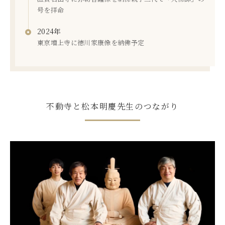
号を拝命
2024年
東京増上寺に徳川家康像を納佛予定
不動寺と松本明慶先生のつながり