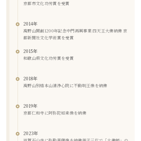
京都市文化功労賞を受賞
2014年
高野山開創1200年記念中門再興事業 四天王大佛納佛 京
都新聞社文化学術賞を受賞
2015年
和歌山県文化功労賞を受賞
2018年
高野山別格本山清浄心院に不動明王像を納佛
2019年
京都仁和寺に阿弥陀如来像を納佛
2023年
滋賀石山寺に弥勒菩薩像を納佛親子三代で「大佛師」の