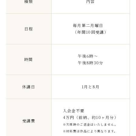
種類
内容
毎月第二月曜日
日程
（年間10回受講）
午後6時～
時間
午後8時30分
休講日
1月と8月
入会金不要
受講費
※欠席時のご返金はいたしません。
※材料費は作品により異なります。