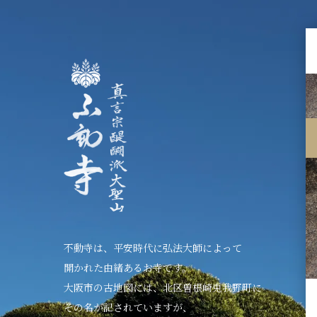
不動寺は、平安時代に弘法大師によって
開かれた由緒あるお寺です。
大阪市の古地図には、北区曽根崎兎我野町に
その名が記されていますが、