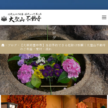
ブ
ロ
グ
不
ブログ
【大阪府豊中市】当日予約できる厄除け祈願｜大聖山不動寺
のご利益・受付・流れ
祈
2024.12.25
厄除祈願
先
年
【大阪府豊中市】当日予約できる厄除け祈願｜大聖山不
動寺のご利益・受付・流れ
仏
人
納