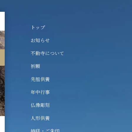
トップ
お知らせ
不動寺について
動寺について
願
祈願
祖供養
先祖供養
中行事
年中行事
像彫刻
仏像彫刻
形供養
人形供養
経・ご朱印
納経・ご朱印