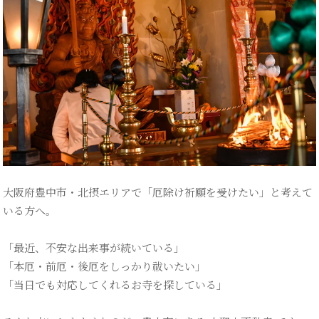
樹
永
ブ
ア
お
大阪府豊中市・北摂エリアで「厄除け祈願を受けたい」と考えて
いる方へ。
「最近、不安な出来事が続いている」
「本厄・前厄・後厄をしっかり祓いたい」
「当日でも対応してくれるお寺を探している」