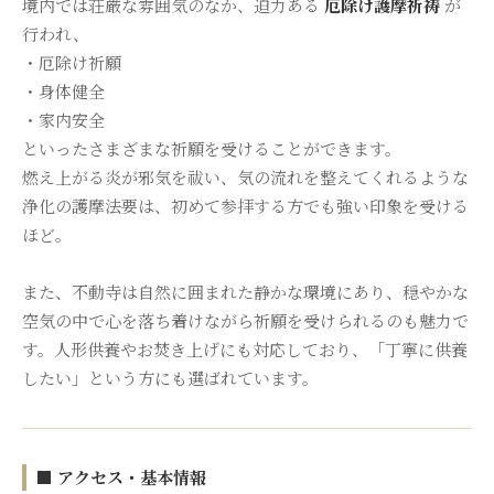
境内では荘厳な雰囲気のなか、迫力ある
厄除け護摩祈祷
が
行われ、
・厄除け祈願
・身体健全
・家内安全
といったさまざまな祈願を受けることができます。
燃え上がる炎が邪気を祓い、気の流れを整えてくれるような
浄化の護摩法要は、初めて参拝する方でも強い印象を受ける
ほど。
また、不動寺は自然に囲まれた静かな環境にあり、穏やかな
空気の中で心を落ち着けながら祈願を受けられるのも魅力で
す。人形供養やお焚き上げにも対応しており、「丁寧に供養
したい」という方にも選ばれています。
■ アクセス・基本情報