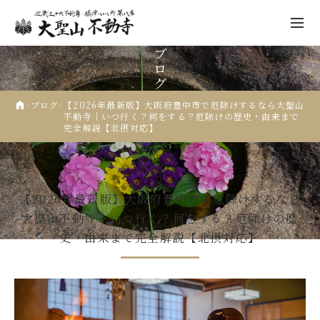
ブ
ロ
グ
ブログ
【2026年最新版】大阪府豊中市で厄除けするなら大聖山
不動寺｜いつ行く？何をする？厄除けの歴史・由来まで
完全解説【北摂対応】
不動寺について
祈願
2025.12.05
厄除祈願
先祖供養
【2026年最新版】大阪府豊中市で厄除けするなら
年中行事
大聖山不動寺｜いつ行く？何をする？厄除けの歴
史・由来まで完全解説【北摂対応】
仏像彫刻
人形供養
納経・ご朱印