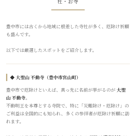
社・お寺
豊中市には古くから地域に根差した寺社が多く、厄除け祈願
も盛んです。
以下では厳選したスポットをご紹介します。
◆ 大聖山 不動寺（豊中市宮山町）
豊中市で厄除けといえば、真っ先に名前が挙がるのが
大聖
山 不動寺
。
不動明王を本尊とする寺院で、特に「災難除け・厄除け」の
ご利益は全国的にも知られ、多くの参拝者が厄除け祈願に訪
れます。