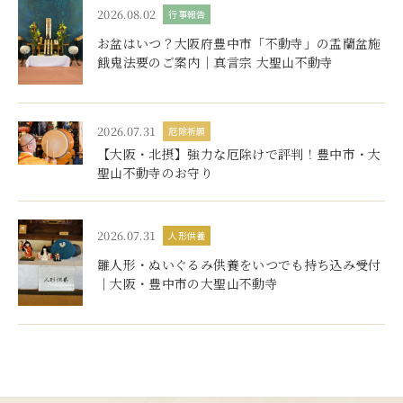
2026.08.02
行事報告
お盆はいつ？大阪府豊中市「不動寺」の盂蘭盆施
餓鬼法要のご案内｜真言宗 大聖山不動寺
2026.07.31
厄除祈願
【大阪・北摂】強力な厄除けで評判！豊中市・大
聖山不動寺のお守り
2026.07.31
人形供養
雛人形・ぬいぐるみ供養をいつでも持ち込み受付
｜大阪・豊中市の大聖山不動寺