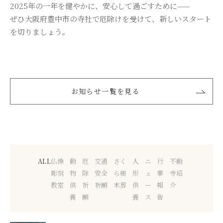
2025年の一年を健やかに、安心して過ごすために——
ぜひ大阪府豊中市の寺社で厄除けを受けて、新しいスタート
を切りましょう。
お知らせ一覧を見る
ALL
仏像
動
厄
交通
さく
人
ニ
行
不動
彫刻
物
除
安全
ら樹
形
ュ
事
寺紹
教室
供
祈
祈願
木葬
供
ー
報
介
養
願
養
ス
告