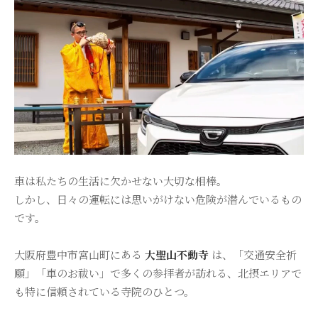
樹木葬
永代供養・納骨
ブログ
アクセス
お問い合わせ
車は私たちの生活に欠かせない大切な相棒。
しかし、日々の運転には思いがけない危険が潜んでいるもの
です。
大阪府豊中市宮山町にある
大聖山不動寺
は、「交通安全祈
願」「車のお祓い」で多くの参拝者が訪れる、北摂エリアで
も特に信頼されている寺院のひとつ。