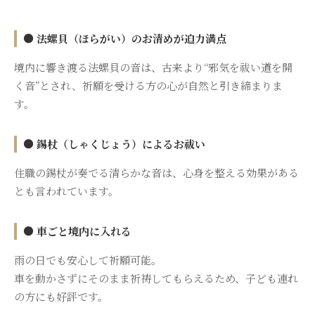
● 法螺貝（ほらがい）のお清めが迫力満点
境内に響き渡る法螺貝の音は、古来より“邪気を祓い道を開
く音”とされ、祈願を受ける方の心が自然と引き締まりま
す。
● 錫杖（しゃくじょう）によるお祓い
住職の錫杖が奏でる清らかな音は、心身を整える効果がある
とも言われています。
● 車ごと境内に入れる
雨の日でも安心して祈願可能。
車を動かさずにそのまま祈祷してもらえるため、子ども連れ
の方にも好評です。