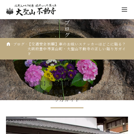
ブ
ロ
グ
ブログ
【交通安全祈願】車のお祓いステッカーはどこに貼る？
大阪府豊中市宮山町・大聖山不動寺の正しい貼り方ガイ
ド
不動寺について
祈願
2026.01.27
交通安全祈願
先祖供養
【交通安全祈願】車のお祓いステッカーはどこに貼
年中行事
る？大阪府豊中市宮山町・大聖山不動寺の正しい貼
り方ガイド
仏像彫刻
人形供養
納経・ご朱印