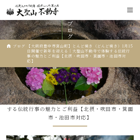
ブ
ロ
グ
ブログ
【大阪府豊中市宮山町】とんど焼き（どんど焼き）1月15
日開催で新年を迎える｜大聖山不動寺で体験する伝統行
事の魅力とご利益【北摂・吹田市・箕面市・池田市対
不動寺について
応】
祈願
2025.01.05
行事報告
先祖供養
【大阪府豊中市宮山町】とんど焼き（どんど焼き）
年中行事
1月15日開催で新年を迎える｜大聖山不動寺で体験
仏像彫刻
する伝統行事の魅力とご利益【北摂・吹田市・箕面
市・池田市対応】
人形供養
納経・ご朱印