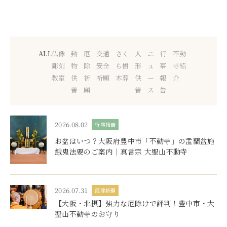
ALL
仏像
動
厄
交通
さく
人
ニ
行
不動
彫刻
物
除
安全
ら樹
形
ュ
事
寺紹
教室
供
祈
祈願
木葬
供
ー
報
介
養
願
養
ス
告
2026.08.02
行事報告
お盆はいつ？大阪府豊中市「不動寺」の盂蘭盆施
餓鬼法要のご案内｜真言宗 大聖山不動寺
2026.07.31
厄除祈願
【大阪・北摂】強力な厄除けで評判！豊中市・大
聖山不動寺のお守り