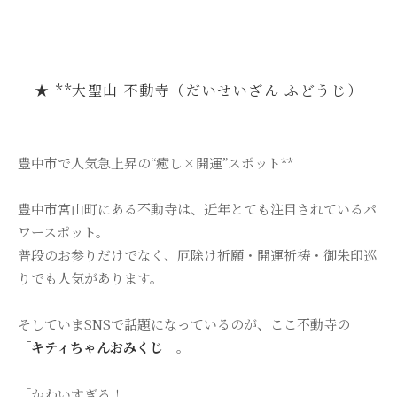
★ **大聖山 不動寺（だいせいざん ふどうじ）
豊中市で人気急上昇の“癒し×開運”スポット**
豊中市宮山町にある不動寺は、近年とても注目されているパ
ワースポット。
普段のお参りだけでなく、厄除け祈願・開運祈祷・御朱印巡
りでも人気があります。
そしていまSNSで話題になっているのが、ここ不動寺の
「キティちゃんおみくじ」
。
「かわいすぎる！」