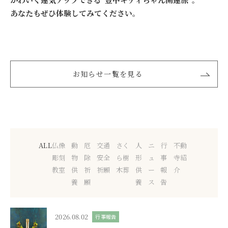
あなたもぜひ体験してみてください。
お知らせ一覧を見る
ALL
仏像
動
厄
交通
さく
人
ニ
行
不動
彫刻
物
除
安全
ら樹
形
ュ
事
寺紹
教室
供
祈
祈願
木葬
供
ー
報
介
養
願
養
ス
告
2026.08.02
行事報告