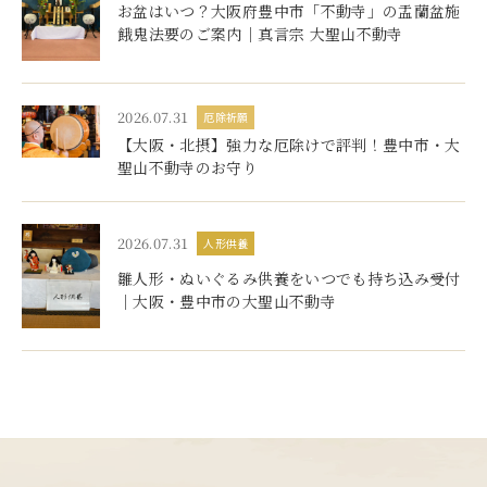
お盆はいつ？大阪府豊中市「不動寺」の盂蘭盆施
餓鬼法要のご案内｜真言宗 大聖山不動寺
2026.07.31
厄除祈願
【大阪・北摂】強力な厄除けで評判！豊中市・大
聖山不動寺のお守り
2026.07.31
人形供養
雛人形・ぬいぐるみ供養をいつでも持ち込み受付
｜大阪・豊中市の大聖山不動寺