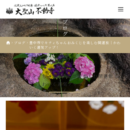
ブ
ロ
グ
ブログ
豊中市でキティちゃんおみくじを楽しむ開運旅｜かわ
いく運気アップ！
不動寺について
2025.12.05
行事報告
祈願
先祖供養
豊中市でキティちゃんおみくじを楽しむ開運旅｜か
わいく運気アップ！
年中行事
仏像彫刻
人形供養
納経・ご朱印