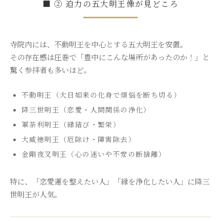
■ ② 迫力の五大明王像が見どころ
寺院内には、不動明王を中心とする五大明王を安置。
その存在感は圧巻で「豊中にこんな場所があったのか！」と
驚く参拝者も多いほど。
不動明王（大日如来の化身で煩悩を断ち切る）
降三世明王（恋愛・人間関係の浄化）
軍荼利明王（縁結び・繁栄）
大威徳明王（厄除け・障害除去）
金剛夜叉明王（心の迷いや不安の断捨離）
特に、「恋愛運を整えたい人」「縁を浄化したい人」に降三
世明王が人気。