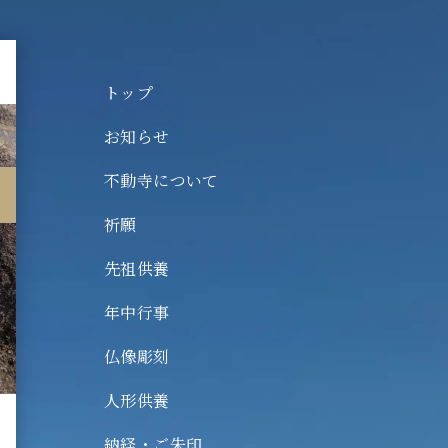
トップ
お知らせ
不動寺について
動寺について
願
祈願
祖供養
先祖供養
中行事
年中行事
像彫刻
仏像彫刻
形供養
人形供養
経・ご朱印
納経・ご朱印