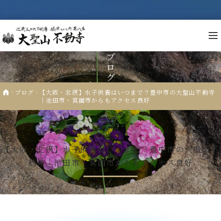
ブ
ロ
グ
不
ブログ
【大阪・北摂】水子供養はいつまで？豊中市の大聖山不動寺
｜池田市・箕面市からもアクセス良好
祈
2024.11.19
行事報告
先
年
【大阪・北摂】水子供養はいつまで？豊中市の大聖山不
動寺｜池田市・箕面市からもアクセス良好
仏
人
納