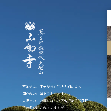
不動寺は、平安時代に弘法大師によって
開かれた由緒あるお寺です。
大阪市の古地図には、北区曽根崎兎我野町に
その名が記されていますが、