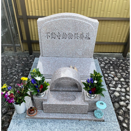
樹
永
ブ
ア
お