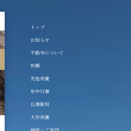
トップ
お知らせ
不動寺について
動寺について
願
祈願
祖供養
先祖供養
中行事
年中行事
像彫刻
仏像彫刻
形供養
人形供養
経・ご朱印
納経・ご朱印