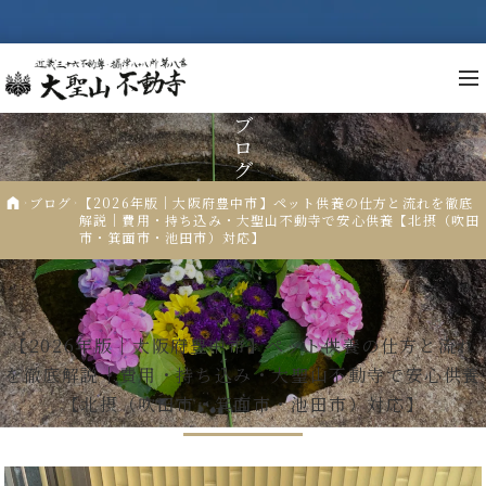
ブ
ロ
グ
不
ブログ
【2026年版｜大阪府豊中市】ペット供養の仕方と流れを徹底
解説｜費用・持ち込み・大聖山不動寺で安心供養【北摂（吹田
市・箕面市・池田市）対応】
祈
先
2026.01.25
行事報告
年
【2026年版｜大阪府豊中市】ペット供養の仕方と流れ
仏
を徹底解説｜費用・持ち込み・大聖山不動寺で安心供養
【北摂（吹田市・箕面市・池田市）対応】
人
納