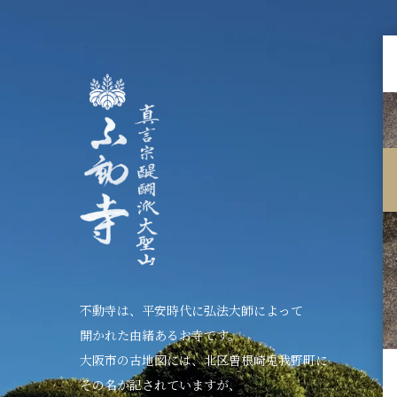
不動寺は、平安時代に弘法大師によって
開かれた由緒あるお寺です。
大阪市の古地図には、北区曽根崎兎我野町に
その名が記されていますが、