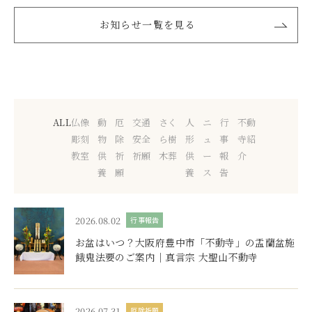
お知らせ一覧を見る
ALL
仏像
動
厄
交通
さく
人
ニ
行
不動
彫刻
物
除
安全
ら樹
形
ュ
事
寺紹
教室
供
祈
祈願
木葬
供
ー
報
介
養
願
養
ス
告
2026.08.02
行事報告
お盆はいつ？大阪府豊中市「不動寺」の盂蘭盆施
餓鬼法要のご案内｜真言宗 大聖山不動寺
2026.07.31
厄除祈願