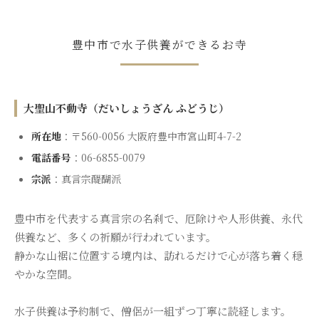
豊中市で水子供養ができるお寺
大聖山不動寺（だいしょうざん ふどうじ）
所在地
：〒560-0056 大阪府豊中市宮山町4-7-2
電話番号
：06-6855-0079
宗派
：真言宗醍醐派
豊中市を代表する真言宗の名刹で、厄除けや人形供養、永代
供養など、多くの祈願が行われています。
静かな山裾に位置する境内は、訪れるだけで心が落ち着く穏
やかな空間。
水子供養は予約制で、僧侶が一組ずつ丁寧に読経します。