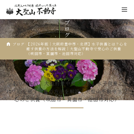
ブ
ロ
グ
ブログ
【2026年版｜大阪府豊中市・北摂】水子供養とは？心を
癒す供養の方法を解説｜大聖山不動寺で安心のご供養
（吹田市・箕面市・池田市対応）
不動寺について
祈願
2025.10.29
行事報告
先祖供養
【2026年版｜大阪府豊中市・北摂】水子供養と
年中行事
は？心を癒す供養の方法を解説｜大聖山不動寺で安
心のご供養（吹田市・箕面市・池田市対応）
仏像彫刻
人形供養
納経・ご朱印